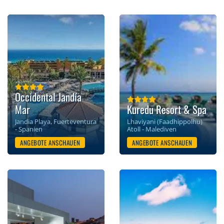
Occidental Jandía
Mar
Kuredu Resort & Spa
Jandia Playa, Fuerteventura
Lhaviyani (Faadhippolhu)
- Spanien
Atoll - Malediven
ANGEBOTE ANSCHAUEN
ANGEBOTE ANSCHAUEN