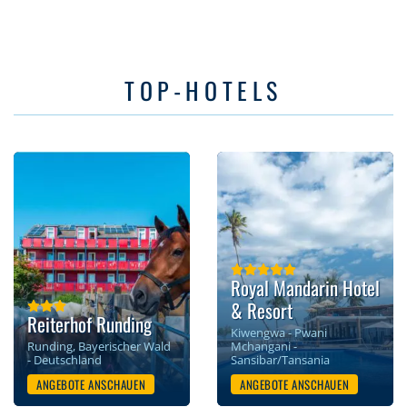
TOP-HOTELS
Royal Mandarin Hotel
& Resort
Reiterhof Runding
Kiwengwa - Pwani
Runding, Bayerischer Wald
Mchangani -
- Deutschland
Sansibar/Tansania
ANGEBOTE ANSCHAUEN
ANGEBOTE ANSCHAUEN