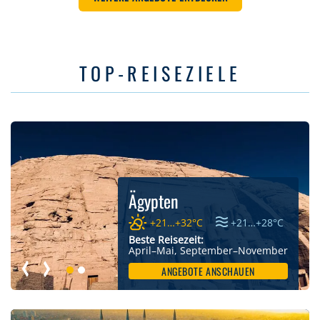
TOP-REISEZIELE
Ägypten
+21…+32°C
+21…+28°C
Beste Reisezeit:
April–Mai, September–November
ANGEBOTE ANSCHAUEN
Vorheriges Bild
Nächstes Bild