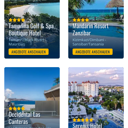
Tamarina Golf & Spa
Mandarin Resort
Boutique Hotel
Zanzibar
Tamarin (Black River) -
Kizimkazi/Dimbani -
Mauritius
Sansibar/Tansania
ANGEBOTE ANSCHAUEN
ANGEBOTE ANSCHAUEN
Occidental Las
Canteras
Serenis Hotel