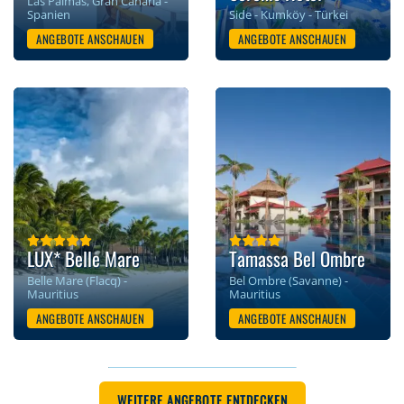
Las Palmas, Gran Canaria -
Spanien
Side - Kumköy - Türkei
ANGEBOTE ANSCHAUEN
ANGEBOTE ANSCHAUEN
LUX* Belle Mare
Tamassa Bel Ombre
Belle Mare (Flacq) -
Bel Ombre (Savanne) -
Mauritius
Mauritius
ANGEBOTE ANSCHAUEN
ANGEBOTE ANSCHAUEN
WEITERE ANGEBOTE ENTDECKEN