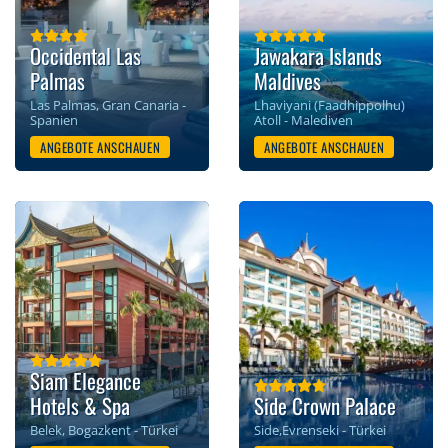
Occidental Las
Jawakara Islands
Palmas
Maldives
Las Palmas, Gran Canaria -
Lhaviyani (Faadhippolhu)
Spanien
Atoll - Malediven
ANGEBOTE ANSCHAUEN
ANGEBOTE ANSCHAUEN
Siam Elegance
Hotels & Spa
Side Crown Palace
Belek, Bogazkent - Türkei
Side,Evrenseki - Türkei