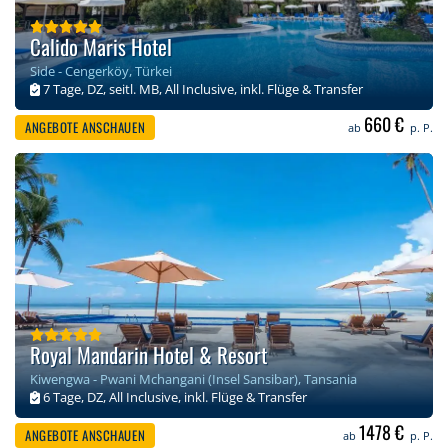
Calido Maris Hotel
Side - Cengerköy, Türkei
7 Tage, DZ, seitl. MB, All Inclusive, inkl. Flüge & Transfer
660 €
ANGEBOTE ANSCHAUEN
ab
p. P.
Royal Mandarin Hotel & Resort
Kiwengwa - Pwani Mchangani (Insel Sansibar), Tansania
6 Tage, DZ, All Inclusive, inkl. Flüge & Transfer
1478 €
ANGEBOTE ANSCHAUEN
ab
p. P.