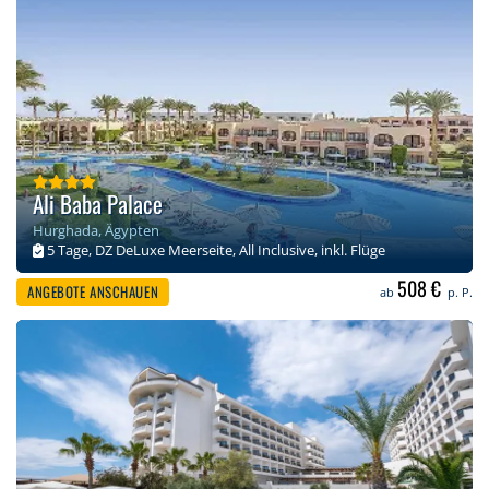
Ali Baba Palace
Hurghada, Ägypten
5 Tage, DZ DeLuxe Meerseite, All Inclusive, inkl. Flüge
508 €
ANGEBOTE ANSCHAUEN
ab
p. P.