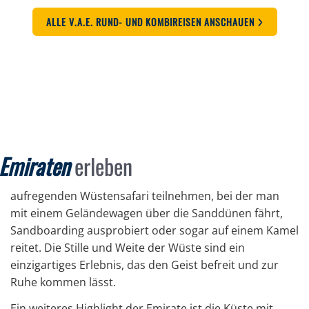
ALLE V.A.E. RUND- UND KOMBIREISEN ANSCHAUEN
 Emiraten
erleben
aufregenden Wüstensafari teilnehmen, bei der man
mit einem Geländewagen über die Sanddünen fährt,
Sandboarding ausprobiert oder sogar auf einem Kamel
reitet. Die Stille und Weite der Wüste sind ein
einzigartiges Erlebnis, das den Geist befreit und zur
Ruhe kommen lässt.
Ein weiteres Highlight der Emirate ist die Küste mit