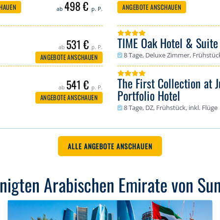
498 €
HAUEN
ANGEBOTE ANSCHAUEN
ab
p. P.
TIME Oak Hotel & Suite
531 €
ab
p. P.
Dubai - Barsha Heights / Tecom (
8 Tage, Deluxe Zimmer, Frühstück,
Bewertung: 93 %
ANGEBOTE ANSCHAUEN
The First Collection at 
541 €
ab
p. P.
Portfolio Hotel
ANGEBOTE ANSCHAUEN
Dubai - Jumeirah Village Circle / T
8 Tage, DZ, Frühstück, inkl. Flüge
Bewertung: 79 %
ALLE ANGEBOTE ANSCHAUEN
inigten Arabischen Emirate von Sun