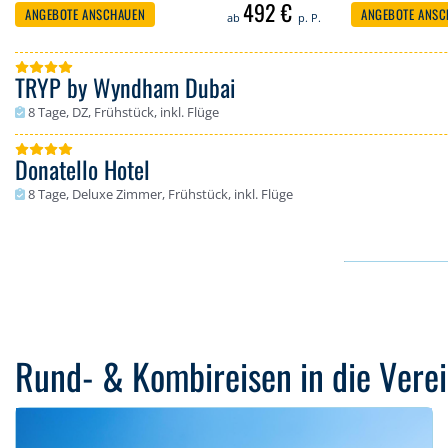
492 €
ANGEBOTE ANSCHAUEN
ANGEBOTE ANSC
ab
p. P.
TRYP by Wyndham Dubai
Dubai - Barsha Heights / Tecom (Dubai)
8 Tage, DZ, Frühstück, inkl. Flüge
Bewertung: 96 %
Donatello Hotel
Dubai - Al Barsha (Dubai)
8 Tage, Deluxe Zimmer, Frühstück, inkl. Flüge
Bewertung: 100 %
Rund- & Kombireisen in die Vere