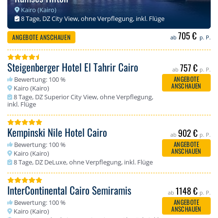
Kairo (Kairo)
8 Tage, DZ City View, ohne Verpflegung, inkl. Flüge
705 €
ANGEBOTE ANSCHAUEN
ab
p. P.
Steigenberger Hotel El Tahrir Cairo
757 €
ab
p. P.
ANGEBOTE
Bewertung: 100 %
ANSCHAUEN
Kairo (Kairo)
8 Tage, DZ Superior City View, ohne Verpflegung,
inkl. Flüge
Kempinski Nile Hotel Cairo
902 €
ab
p. P.
ANGEBOTE
Bewertung: 100 %
ANSCHAUEN
Kairo (Kairo)
8 Tage, DZ DeLuxe, ohne Verpflegung, inkl. Flüge
InterContinental Cairo Semiramis
1148 €
ab
p. P.
ANGEBOTE
Bewertung: 100 %
ANSCHAUEN
Kairo (Kairo)