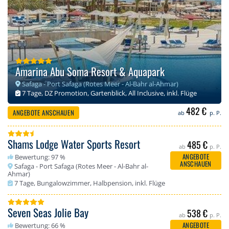
Amarina Abu Soma Resort & Aquapark
Safaga - Port Safaga (Rotes Meer - Al-Bahr al-Ahmar)
7 Tage, DZ Promotion, Gartenblick, All Inclusive, inkl. Flüge
482 €
ANGEBOTE ANSCHAUEN
ab
p. P.
Shams Lodge Water Sports Resort
485 €
ab
p. P.
ANGEBOTE
Bewertung: 97 %
ANSCHAUEN
Safaga - Port Safaga (Rotes Meer - Al-Bahr al-
Ahmar)
7 Tage, Bungalowzimmer, Halbpension, inkl. Flüge
Seven Seas Jolie Bay
538 €
ab
p. P.
ANGEBOTE
Bewertung: 66 %