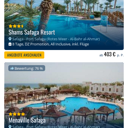
Shams Safaga Resort
Safaga - Port Safaga (Rotes Meer - Al-Bahr al-Ahmar)
8 Tage, DZ Promotion, All Inclusive, inkl. Flüge
403 €
ANGEBOTE ANSCHAUEN
ab
p. P.
Bewertung: 76 %
Menaville Safaga
Safaga - Port Safaga (Rotes Meer - Al-Bahr al-Ahmar)